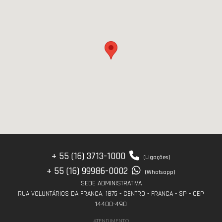
+ 55 (16) 3713-1000
(Ligações)
+ 55 (16) 99986-0002
(Whatsapp)
SEDE ADMINISTRATIVA
RUA VOLUNTÁRIOS DA FRANCA, 1875 - CENTRO - FRANCA - SP - CEP
14400-490
ATENDIMENTO