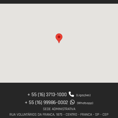
+ 55 (16) 3713-1000
(Ligações)
+ 55 (16) 99986-0002
(Whatsapp)
SEDE ADMINISTRATIVA
RUA VOLUNTÁRIOS DA FRANCA, 1875 - CENTRO - FRANCA - SP - CEP