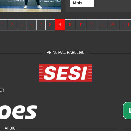
Mais
1
2
...
6
7
8
9
10
11
12
...
99
100
PRINCIPAL PARCEIRO
ER
APOIO