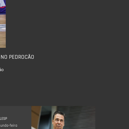
 NO PEDROCÃO
ão
ALESP
unda-feira