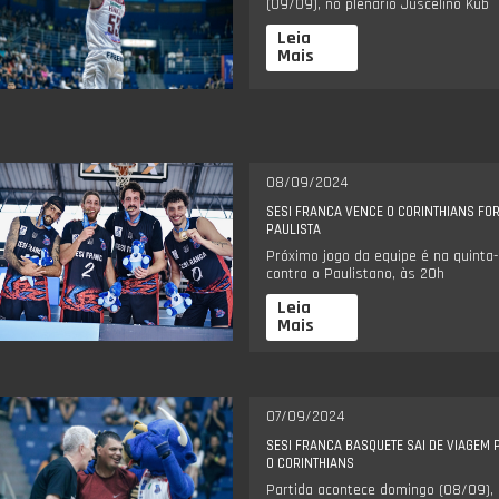
(09/09), no plenário Juscelino Kub
Leia
Mais
08/09/2024
SESI FRANCA VENCE O CORINTHIANS FO
PAULISTA
Próximo jogo da equipe é na quinta-f
contra o Paulistano, às 20h
Leia
Mais
07/09/2024
SESI FRANCA BASQUETE SAI DE VIAGEM
O CORINTHIANS
Partida acontece domingo (08/09), à