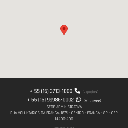
+ 55 (16) 3713-1000
(Ligações)
+ 55 (16) 99986-0002
(Whatsapp)
SEDE ADMINISTRATIVA
RUA VOLUNTÁRIOS DA FRANCA, 1875 - CENTRO - FRANCA - SP - CEP
14400-490