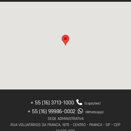
+ 55 (16) 3713-1000
(Ligações)
+ 55 (16) 99986-0002
(Whatsapp)
SEDE ADMINISTRATIVA
RUA VOLUNTÁRIOS DA FRANCA, 1875 - CENTRO - FRANCA - SP - CEP
14400-490